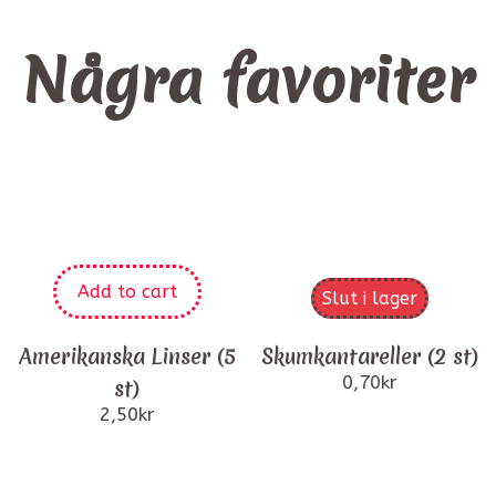
Några favoriter
Add to cart
Slut i lager
Amerikanska Linser (5
Skumkantareller (2 st)
0,70
kr
st)
2,50
kr