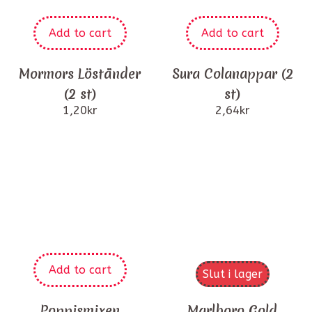
Add to cart
Add to cart
Mormors Löständer
Sura Colanappar (2
(2 st)
st)
1,20
kr
2,64
kr
Add to cart
Slut i lager
Poppismixen
Marlboro Gold