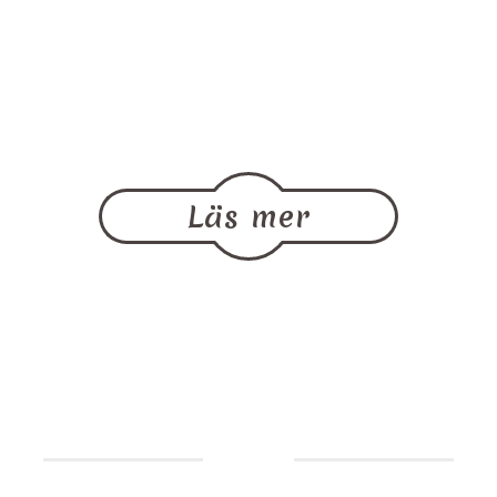
ni över 1000 olika produkter i vår butik.
Vi erbjuder utkörning till hela västerås för våra
samtliga produkter förutom
tobak.
Läs mer