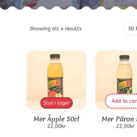
Showing all 4 results
30 
Add to car
Slut i lager
Mer Äpple 50cl
Mer Päron 
22,00
kr
22,00
kr