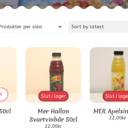
Produkter per sida
Sort by latest
t
Slut i lager
Slut i lage
50cl
Mer Hallon
MER Apelsin
22,00
kr
Svartvinbär 50cl
22,00
kr