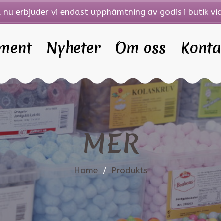
t nu erbjuder vi endast upphämtning av godis i butik vid
iment
Nyheter
Om oss
Konta
MER
Home
/
Produkts