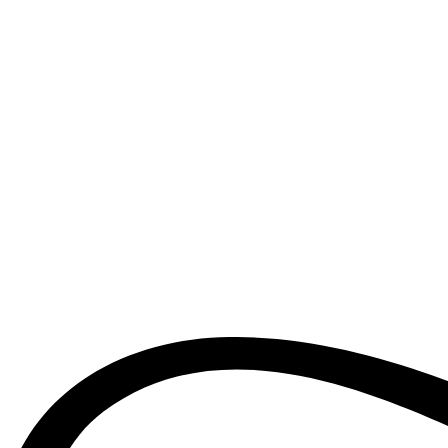
Estrella Ranch
Home
/
Produkts
/
Estrella Ranch