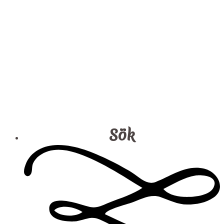
Kanolds Gräddkola (2 st)
Home
/
Produkts
/
Kanolds Gräddkola (2 st)
Sök