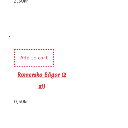
2,50
kr
Add to cart
Romerska Bågar (2
st)
0,50
kr