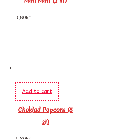
Mini Mint (2 st)
0,80
kr
Add to cart
Choklad Popcorn (5
st)
1,80
kr