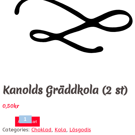
Kanolds Gräddkola (2 st)
0,50
kr
Add to cart
Categories:
Choklad
,
Kola
,
Lösgodis