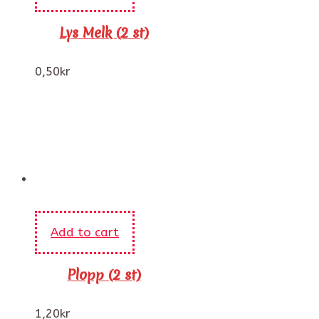
Lys Melk (2 st)
0,50
kr
Add to cart
Plopp (2 st)
1,20
kr