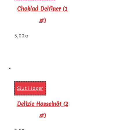
Choklad Delfiner (1
st)
5,00
kr
Slut i lager
Delizie Hasselnöt (2
st)