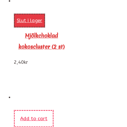
Slut i lager
Mjölkchoklad
kokoscluster (2 st)
2,40
kr
Add to cart