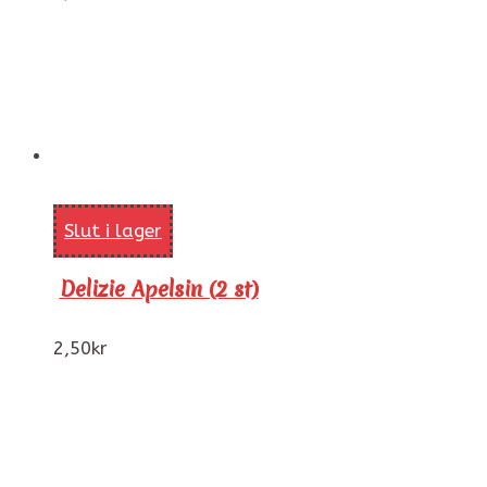
Slut i lager
Delizie Apelsin (2 st)
2,50
kr
Sidor