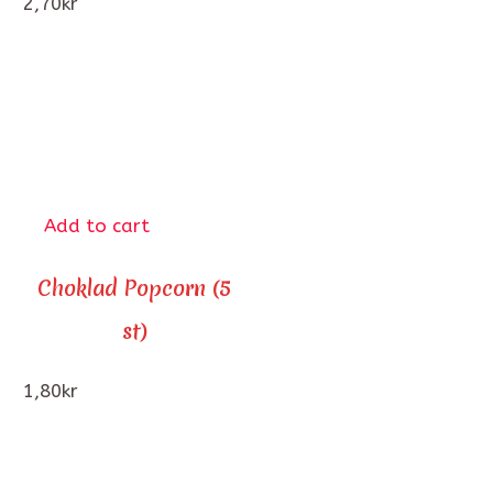
2,70
kr
Add to cart
Choklad Popcorn (5
st)
1,80
kr